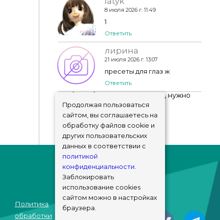
latyk
8 июля 2026 г. 11:49
1
Ответить
лирина
21 июля 2026 г. 13:07
пресеты для глаз ж
Ответить
Чтобы добавить комментарий, нужно
авторизоваться
!
Продолжая пользоваться
сайтом, вы соглашаетесь на
обработку файлов cookie и
других пользовательских
данных в соответствии с
политикой
конфиденциальности
.
Заблокировать
использование cookies
сайтом можно в настройках
Политика
браузера.
© sims-market
обработки