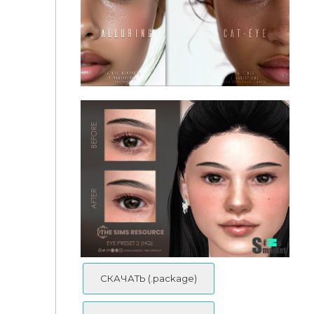
Slephora - The Look That Stares Back Alluring + Cat
Eye Enhancement
・┆✦ʚEunosims - Eye Presets 11-15 ɞ✦ ┆・
СКАЧАТЬ (.package)