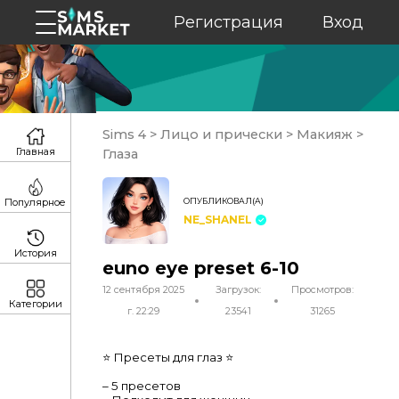
Регистрация
Вход
Sims 4
>
Лицо и прически
>
Макияж
>
Главная
Глаза
ОПУБЛИКОВАЛ(А)
Популярное
NE_SHANEL
История
euno eye preset 6-10
12 сентября 2025
Загрузок:
Просмотров:
Категории
г. 22:29
23541
31265
⭐ Пресеты для глаз ⭐
– 5 пресетов