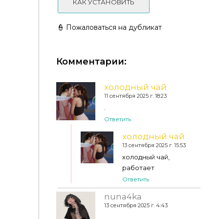
КАК УСТАНОВИТЬ
👮 Пожаловаться на дубликат
Комментарии:
Caroll91 - Eye Preset 2
холодный чай
11 сентября 2025 г. 18:23
.
Ответить
холодный чай
13 сентября 2025 г. 15:53
холодный чай,
работает
Ответить
nuna4ka
13 сентября 2025 г. 4:43
.