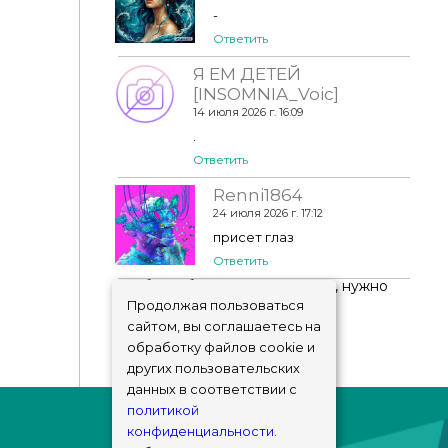
-
Ответить
Я ЕМ ДЕТЕЙ
[INSOMNIA_Voic]
14 июля 2026 г. 16:09
.
Ответить
Renni1864
24 июля 2026 г. 17:12
присет глаз
Ответить
Чтобы добавить комментарий, нужно
авторизоваться
!
Продолжая пользоваться
сайтом, вы соглашаетесь на
обработку файлов cookie и
других пользовательских
данных в соответствии с
политикой
конфиденциальности
.