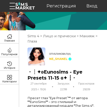
Регистрация
Вход
Sims 4
>
Лицо и прически
>
Макияж
>
Главная
Глаза
ОПУБЛИКОВАЛ(А)
Популярное
NE_SHANEL
История
・┆✦ʚEunosims - Eye
Presets 11-15 ɞ✦ ┆・
Категории
27 сентября
Загрузок:
Просмотров:
2025 г. 19:26
22318
29209
Пресет глаз “Eye Preset”** от автора
**EunoSims** – это стильный и
детализированный мод для *The Sims 4*,