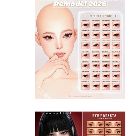
Slephora - The Look That Stares Back Alluring + Cat
Eye Enhancement