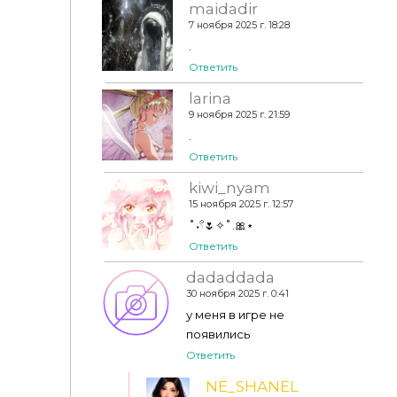
maidadir
7 ноября 2025 г. 18:28
.
Ответить
larina
9 ноября 2025 г. 21:59
.
Ответить
kiwi_nyam
15 ноября 2025 г. 12:57
˚˖𓍢🌷✧˚.🎀⋆
Ответить
dadaddada
30 ноября 2025 г. 0:41
у меня в игре не
появились
Ответить
NE_SHANEL