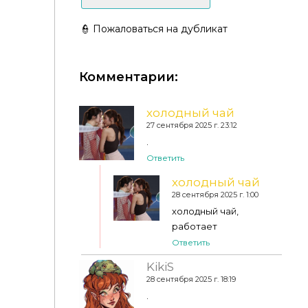
👮 Пожаловаться на дубликат
Комментарии:
Глаза 34 от bobur32
холодный чай
27 сентября 2025 г. 23:12
.
Ответить
холодный чай
28 сентября 2025 г. 1:00
холодный чай,
работает
Ответить
KikiS
28 сентября 2025 г. 18:19
.