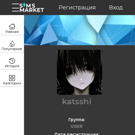
Регистрация
Вход
Главная
Популярное
История
Категории
katsshi
Группа:
USER
Дата регистрации: