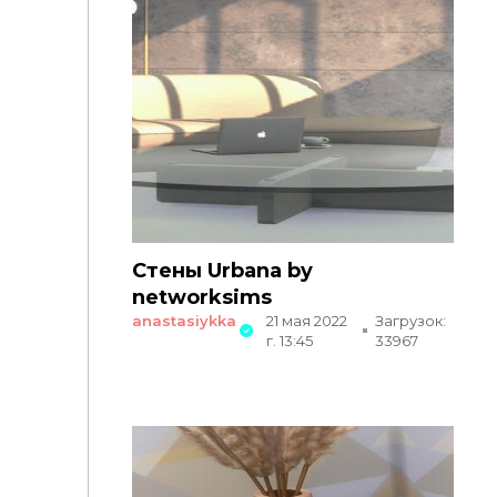
Стены Urbana by
networksims
anastasiykka
21 мая 2022
Загрузок:
г. 13:45
33967