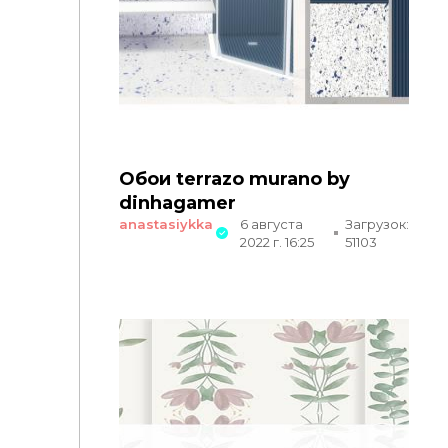
Обои terrazo murano by
dinhagamer
anastasiykka
6 августа
Загрузок:
2022 г. 16:25
51103