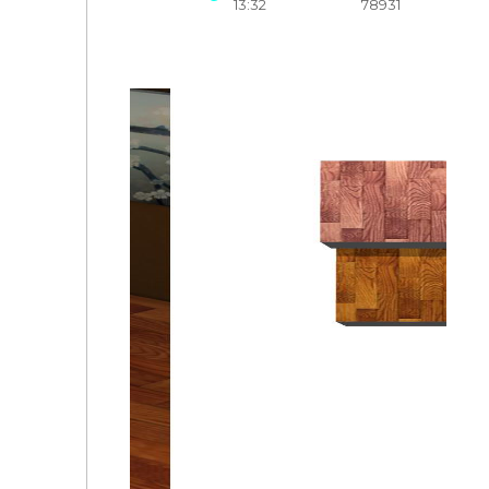
13:32
78931