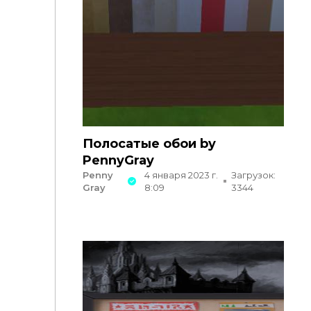
Полосатые обои by
PennyGray
Penny
4 января 2023 г.
Загрузок:
Gray
8:09
3344