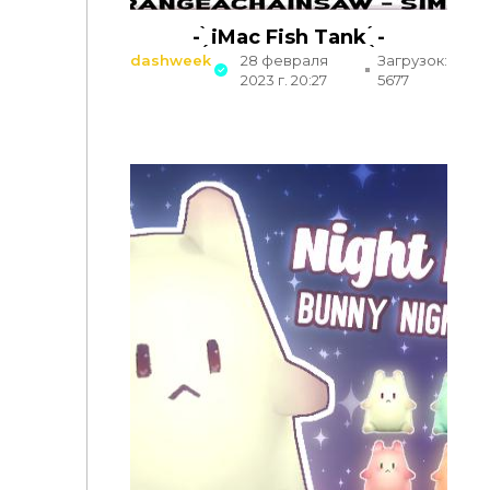
- ̗̀ iMac Fish Tank ̖́ -
dashweek
28 февраля
Загрузок:
2023 г. 20:27
5677