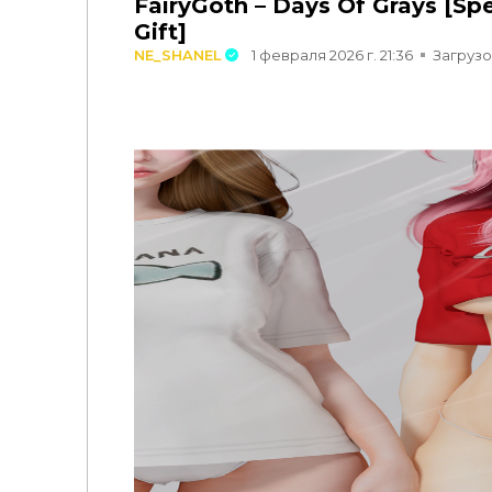
FairyGoth – Days Of Grays [Spe
Gift]
NE_SHANEL
1 февраля 2026 г. 21:36
Загрузок