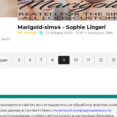
W
Marigold-sims4 - Sophie Lingeri
NE_SHANEL
23 января 2026 г. 0:39
Загрузок: 1286
: 6420
щая
5
6
7
8
9
10
11
12
13
льзоваться сайтом, вы соглашаетесь на обработку файлов cooki
ских данных в соответствии с
политикой конфиденциальности
.
ь использование cookies сайтом можно в настройках браузера.