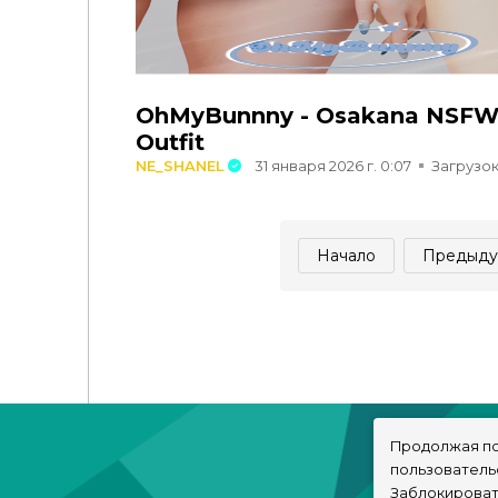
OhMyBunnny - Osakana NSF
Outfit
NE_SHANEL
31 января 2026 г. 0:07
Загрузок
Начало
Предыду
Продолжая по
пользователь
Заблокироват