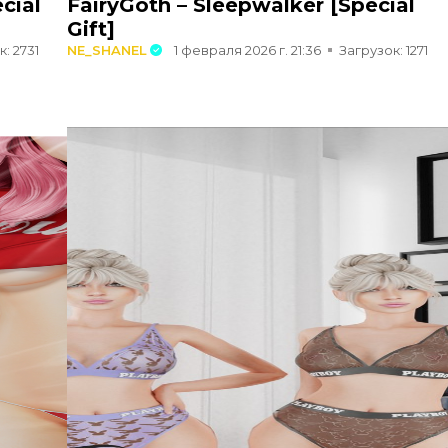
cial
FairyGoth – Sleepwalker [Special
Gift]
: 2731
NE_SHANEL
1 февраля 2026 г. 21:36
Загрузок: 1271