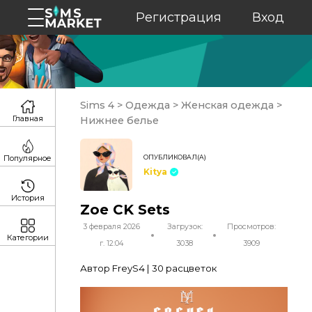
Регистрация
Вход
Sims 4
>
Одежда
>
Женская одежда
>
Главная
Нижнее белье
ОПУБЛИКОВАЛ(А)
Популярное
Kitya
История
Zoe CK Sets
3 февраля 2026
Загрузок:
Просмотров:
Категории
г. 12:04
3038
3909
Автор FreyS4 | 30 расцветок