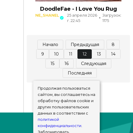
DoodleFae - I Love You Rug
NE_SHANEL
25 апреля 2026
Загрузок:
г. 22:45
1175
Начало
Предыдущая
8
9
10
11
12
13
14
15
16
Следующая
Последняя
Продолжая пользоваться
сайтом, вы соглашаетесь на
обработку файлов cookie и
других пользовательских
данных в соответствии с
политикой
конфиденциальности
.
Заблокировать