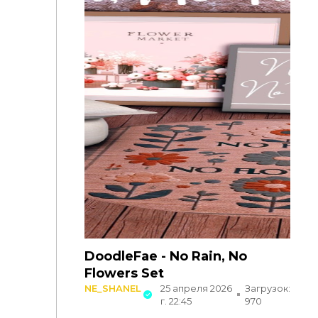
DoodleFae - No Rain, No
Flowers Set
NE_SHANEL
25 апреля 2026
Загрузок:
г. 22:45
970