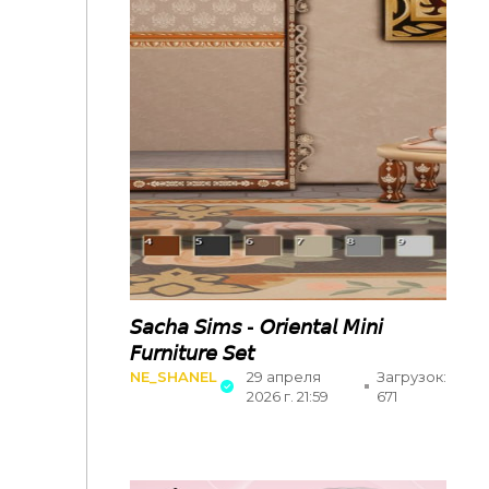
𝘚𝘢𝘤𝘩𝘢 𝘚𝘪𝘮𝘴 - 𝘖𝘳𝘪𝘦𝘯𝘵𝘢𝘭 𝘔𝘪𝘯𝘪
𝘍𝘶𝘳𝘯𝘪𝘵𝘶𝘳𝘦 𝘚𝘦𝘵
NE_SHANEL
29 апреля
Загрузок:
2026 г. 21:59
671