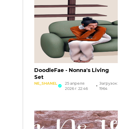
DoodleFae - Nonna's Living
Set
NE_SHANEL
25 апреля
Загрузок:
2026 г. 22:46
1964