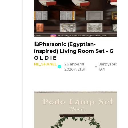
🕌Pharaonic (Egyptian-
inspired) Living Room Set - G
O L D I E
NE_SHANEL
26 апреля
Загрузок:
2026 г. 21:31
1971