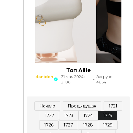
Топ Allie
danidon
31 мая 2024 г.
Загрузок:
21:06
4834
Начало
Предыдущая
1721
1722
1723
1724
1725
1726
1727
1728
1729