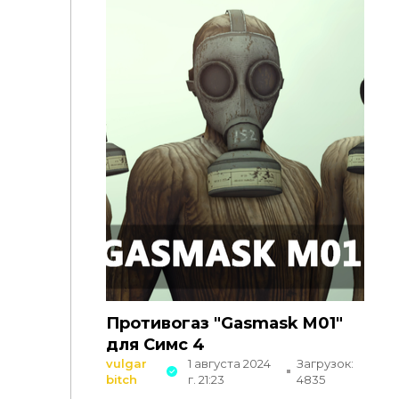
Противогаз "Gasmask M01"
для Симс 4
vulgar
1 августа 2024
Загрузок:
bitch
г. 21:23
4835