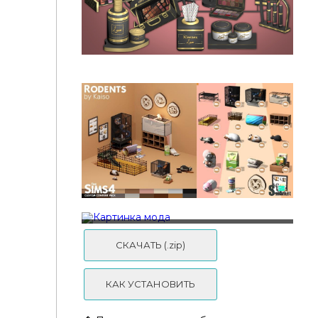
Careers beauty influencer 2 - jomsims
Careers beauty influencer1 jomsims
Modco - Fantasy Kingdom Enchanters Shop
СКАЧАТЬ (.zip)
КАК УСТАНОВИТЬ
Грызуны "The Sims 4 Rodents CC Pack"- для Симс
4