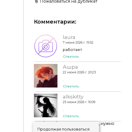
👮 Пожаловаться на дубликат
Комментарии:
laura
7 июня 2026 г. 15:52
работает
Ответить
Ашра
22 июня 2026 г. 20:23
.
Ответить
alkskitty
25 июня 2026 г. 10:09
.
Ответить
Чтобы добавить комментарий, нужно
авторизоваться
!
Продолжая пользоваться