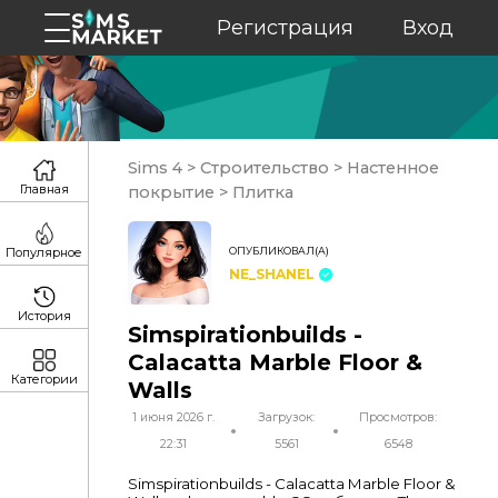
Регистрация
Вход
Sims 4
>
Строительство
>
Настенное
Главная
покрытие
>
Плитка
ОПУБЛИКОВАЛ(А)
Популярное
NE_SHANEL
История
Simspirationbuilds -
Calacatta Marble Floor &
Категории
Walls
1 июня 2026 г.
Загрузок:
Просмотров:
22:31
5561
6548
Simspirationbuilds - Calacatta Marble Floor &