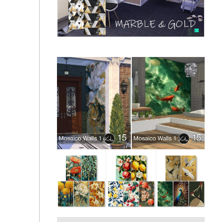
Simspirationbuilds - Luxury Floor &amp; Wall Tile
Set
Настенная мозаика Marble & Gold by Ellestria