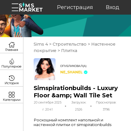
Регистрация
Вход
Sims 4
>
Строительство
>
Настенное
Главная
покрытие
>
Плитка
ОПУБЛИКОВАЛ(А)
Популярное
NE_SHANEL
История
Simspirationbuilds - Luxury
Floor &amp; Wall Tile Set
Категории
20 сентября 2025
Загрузок:
Просмотров:
г. 20:41
2526
3796
Роскошный комплект напольной и
настенной плитки от simspirationbuilds