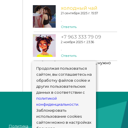
холодный чай
21 сентября 2025 г. 15:57
February Bloom Wall & Floor Set By MDE MDE
.
Ответить
+7 963 333 79 09
2 ноября 2025 г. 23:36
.
Ответить
Чтобы добавить комментарий, нужно
авторизоваться
!
Продолжая пользоваться
сайтом, вы соглашаетесь на
обработку файлов cookie и
других пользовательских
данных в соответствии с
политикой
конфиденциальности
.
Заблокировать
использование cookies
сайтом можно в настройках
Политика