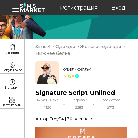
Регистрация
Вход
Sims 4
>
Одежда
>
Женская одежда
>
Главная
Нижнее белье
ОПУБЛИКОВАЛ(А)
Популярное
Kitya
История
Signature Script Unlined
16 мая 2026 г.
Загрузок:
Просмотров:
Категории
11:20
2283
2713
Автор FreyS4 | 30 расцветок