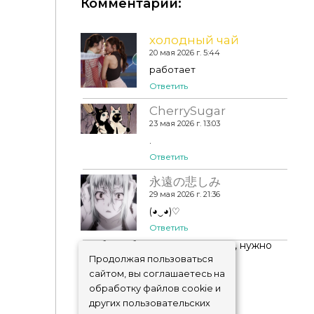
Комментарии:
холодный чай
20 мая 2026 г. 5:44
Marcia Sets
работает
Ответить
CherrySugar
23 мая 2026 г. 13:03
.
Ответить
永遠の悲しみ
29 мая 2026 г. 21:36
(◕‿◕)♡
Ответить
Чтобы добавить комментарий, нужно
авторизоваться
!
Продолжая пользоваться
сайтом, вы соглашаетесь на
обработку файлов cookie и
других пользовательских