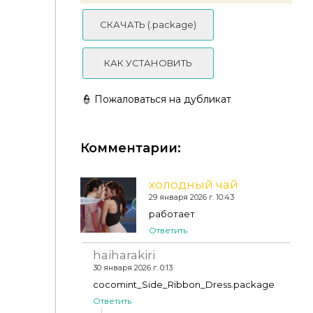
СКАЧАТЬ (.package)
КАК УСТАНОВИТЬ
👮 Пожаловаться на дубликат
Комментарии:
холодный чай
29 января 2026 г. 10:43
работает
Ответить
haiharakiri
30 января 2026 г. 0:13
Платье - Elegant Bowknot Ribbon Pleated
Sleeveless Dress
cocomint_Side_Ribbon_Dress.package
Ответить