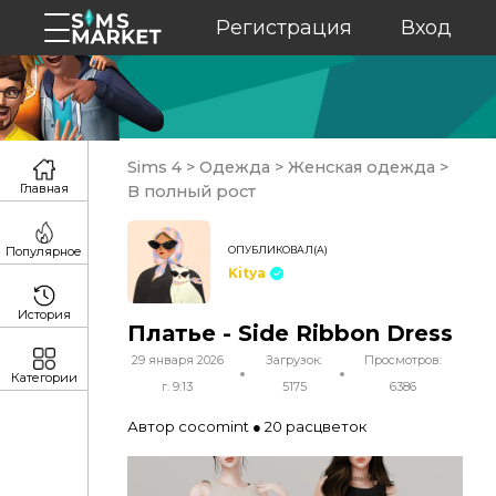
Регистрация
Вход
Sims 4
>
Одежда
>
Женская одежда
>
Главная
В полный рост
ОПУБЛИКОВАЛ(А)
Популярное
Kitya
История
Платье - Side Ribbon Dress
29 января 2026
Загрузок:
Просмотров:
Категории
г. 9:13
5175
6386
Автор cocomint ● 20 расцветок