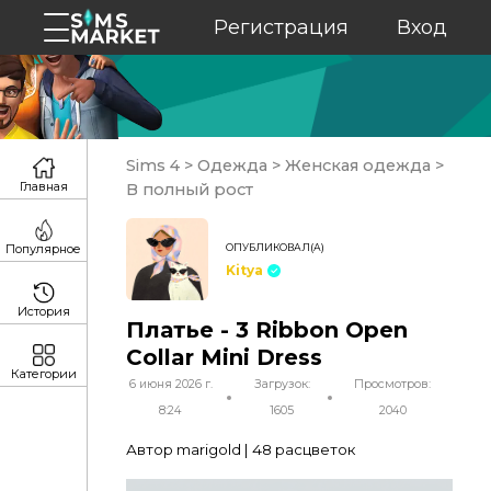
Регистрация
Вход
Sims 4
>
Одежда
>
Женская одежда
>
Главная
В полный рост
ОПУБЛИКОВАЛ(А)
Популярное
Kitya
История
Платье - 3 Ribbon Open
Collar Mini Dress
Категории
6 июня 2026 г.
Загрузок:
Просмотров:
8:24
1605
2040
Автор marigold | 48 расцветок