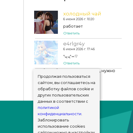
холодный чай
6 июня 2026 г. 10:20
Платье - 2 Ribbon Open Collar Mini Dress
работает
Ответить
e4rlgr4y
6 июня 2026 г. 17:46
ᐢᴗ͈ ᴗ͈ᐢꕀ♡
Ответить
Чтобы добавить комментарий, нужно
авторизоваться
!
Продолжая пользоваться
сайтом, вы соглашаетесь на
обработку файлов cookie и
других пользовательских
данных в соответствии с
политикой
конфиденциальности
.
Заблокировать
использование cookies
сайтом можно в настройках