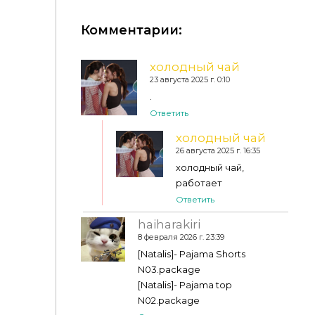
Комментарии:
Пижама - summer pajamas
холодный чай
23 августа 2025 г. 0:10
.
Ответить
холодный чай
26 августа 2025 г. 16:35
холодный чай,
работает
Ответить
haiharakiri
8 февраля 2026 г. 23:39
[Natalis]- Pajama Shorts
N03.package
[Natalis]- Pajama top
N02.package