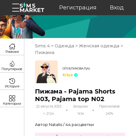
Регистрация
Вход
Sims 4
>
Одежда
>
Женская одежда
>
Главная
Пижама
ОПУБЛИКОВАЛ(А)
Популярное
Kitya
История
Пижама - Pajama Shorts
N03, Pajama top N02
Категории
22 августа 2025
Загрузок:
Просмотров:
г. 21:24
1414
2474
Автор Natalis / 44 расцветки