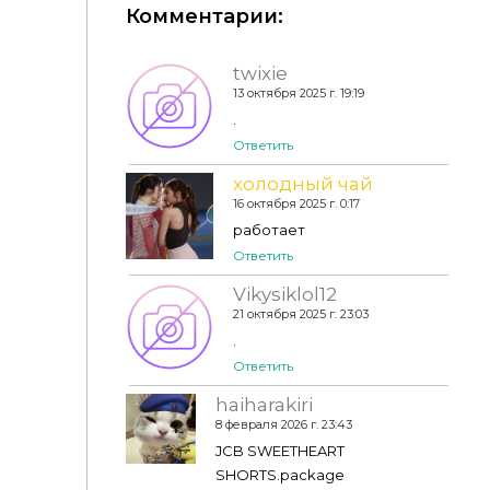
Комментарии:
twixie
13 октября 2025 г. 19:19
Пижама - Pajama Shorts N03, Pajama top N02
.
Ответить
холодный чай
16 октября 2025 г. 0:17
работает
Ответить
Vikysiklol12
21 октября 2025 г. 23:03
.
Ответить
haiharakiri
8 февраля 2026 г. 23:43
JCB SWEETHEART
SHORTS.package