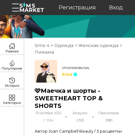
Регистрация
Вход
Sims 4
>
Одежда
>
Женская одежда
>
Главная
Пижама
ОПУБЛИКОВАЛ(А)
Популярное
Kitya
История
🩷Маечка и шорты -
SWEETHEART TOP &
Категории
SHORTS
10 октября 2025
Загрузок:
Просмотров:
г. 11:24
2329
3580
Автор Joan Campbell Beauty / 3 расцветки