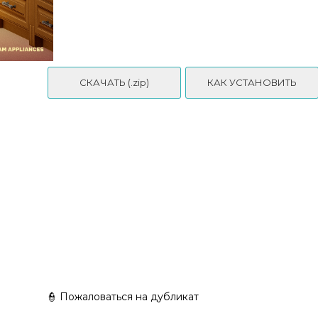
СКАЧАТЬ (.zip)
КАК УСТАНОВИТЬ
🌿❄️BI+CO - Washoku - Part 4
👮 Пожаловаться на дубликат