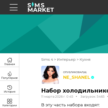
Sims 4
>
Интерьер
>
Кухня
Главная
ОПУБЛИКОВАЛ(А)
NE_SHANEL
Популярное
Набор холодильников 
История
11 марта 2026 г. 0:45
Загрузок: 5465
В эту часть набора входят:
Категории