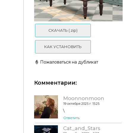
DoodleFae - Sandstone Kitchen Set
СКАЧАТЬ (.zip)
КАК УСТАНОВИТЬ
👮 Пожаловаться на дубликат
Комментарии:
Moonnonmoon
19 октября 2025 г. 15:25
✮ Felixandre - ESTATE Part 12 ✮
\
Ответить
Cat_and_Stars