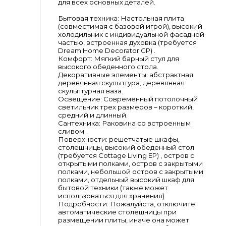
для всех основных деталей.
Бытовая техника: Настольная плита
(совместимая с базовой игрой), высокий
холодильник с индивидуальной фасадной
частью, встроенная духовка (требуется
Dream Home Decorator GP) .
Комфорт: Мягкий барный стул для
высокого обеденного стола.
Декоративные элементы: абстрактная
деревянная скульптура, деревянная
скульптурная ваза.
Освещение: Современный потолочный
светильник трех размеров – короткий,
средний и длинный.
Сантехника: Раковина со встроенным
сливом.
Поверхности: решетчатые шкафы,
столешницы, высокий обеденный стол
(требуется Cottage Living EP) , остров с
открытыми полками, остров с закрытыми
полками, небольшой остров с закрытыми
полками, отдельный высокий шкаф для
бытовой техники (также может
использоваться для хранения).
Подробности: Пожалуйста, отключите
автоматические столешницы при
размещении плиты, иначе она может