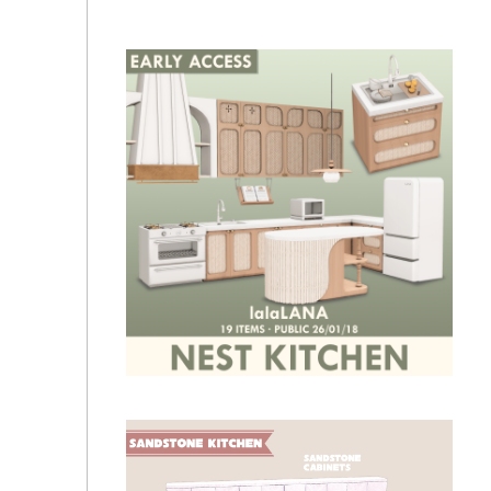
🧆Sixam - Small Spaces - Everyday Smoothie Bar