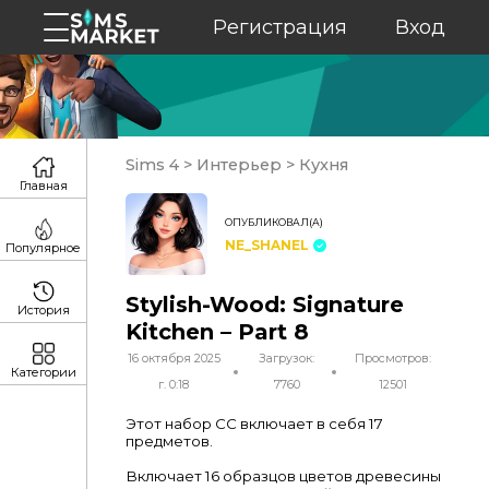
Регистрация
Вход
Sims 4
>
Интерьер
>
Кухня
Главная
ОПУБЛИКОВАЛ(А)
NE_SHANEL
Популярное
Stylish-Wood: Signature
История
Kitchen – Part 8
16 октября 2025
Загрузок:
Просмотров:
Категории
г. 0:18
7760
12501
Этот набор CC включает в себя 17
предметов.
Включает 16 образцов цветов древесины