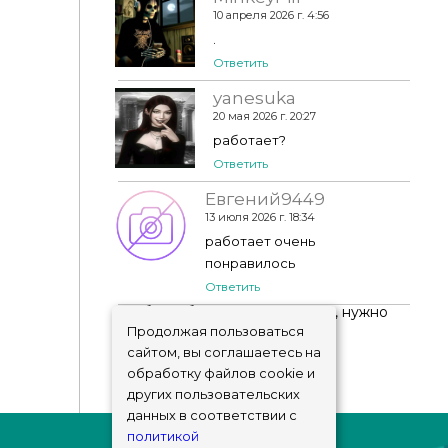
10 апреля 2026 г. 4:56
.
Ответить
yanesuka
20 мая 2026 г. 20:27
работает?
Ответить
Евгений9449
13 июля 2026 г. 18:34
работает очень
понравилось
Ответить
Чтобы добавить комментарий, нужно
авторизоваться
!
Продолжая пользоваться
сайтом, вы соглашаетесь на
обработку файлов cookie и
других пользовательских
данных в соответствии с
политикой