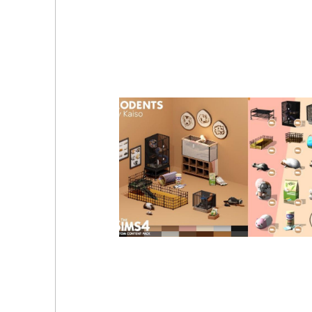
Modco - Fantasy Kingdom Enchanters Shop