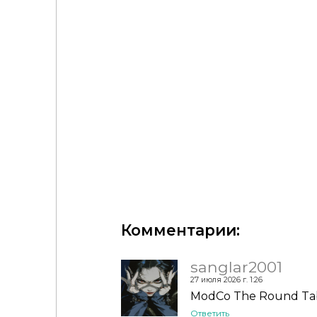
Грызуны "The Sims 4 Rodents CC Pack"- для Симс
Комментарии:
sanglar2001
27 июля 2026 г. 1:26
ModCo The Round Ta
Ответить