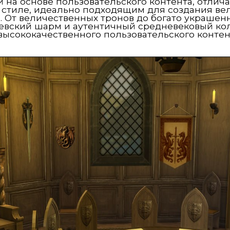
 на основе пользовательского контента, отли
 стиле, идеально подходящим для создания в
. От величественных тронов до богато украше
левский шарм и аутентичный средневековый кол
высококачественного пользовательского контен