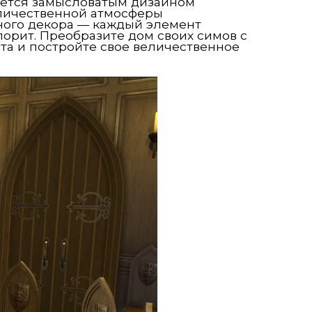
чается замысловатым дизайном
еличественной атмосферы
нного декора — каждый элемент
орит. Преобразите дом своих симов с
та и постройте свое величественное