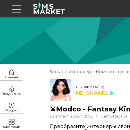
Sims 4
>
Интерьер
>
Комнаты для н
Главная
ОПУБЛИКОВАЛ(А)
NE_SHANEL
Популярное
⚔️Modco - Fantasy K
История
24 апреля 2026 г. 21:52
Загрузок: 1131
Преобразите интерьеры своих
Категории