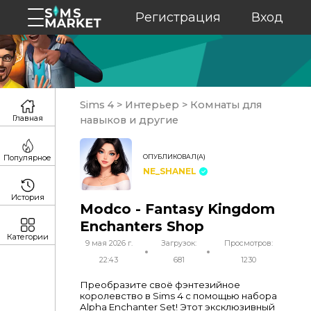
Регистрация
Вход
Sims 4
>
Интерьер
>
Комнаты для
Главная
навыков и другие
ОПУБЛИКОВАЛ(А)
Популярное
NE_SHANEL
История
Modco - Fantasy Kingdom
Enchanters Shop
Категории
9 мая 2026 г.
Загрузок:
Просмотров:
22:43
681
1230
Преобразите своё фэнтезийное
королевство в Sims 4 с помощью набора
Alpha Enchanter Set! Этот эксклюзивный