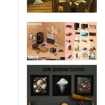
⚔️Modco - Fantasy Kingdom - The Round Table
Грызуны "The Sims 4 Rodents CC Pack"- для Симс
4