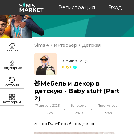
Регистрация
Вход
Sims 4
>
Интерьер
>
Детская
Главная
ОПУБЛИКОВАЛ(А)
Kitya
Популярное
🧸Мебель и декор в
История
детскую - Baby stuff (Part
2)
Категории
17 августа 2025
Загрузок:
Просмотров:
г. 12:25
13920
18204
Автор RubyRed / 6 предметов