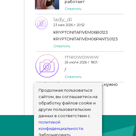
работает
Ответить
lady_di
23 мая 2026 г. 20:52
KRYPTONITAFIVEM06B0123
KRYPTONITAFIVEM06PANTS0123
Ответить
meowowww
26 июля 2026 г. 18:01
/
Ответить
Чтобы добавить комментарий, нужно
авторизоваться
!
Продолжая пользоваться
сайтом, вы соглашаетесь на
обработку файлов cookie и
других пользовательских
данных в соответствии с
политикой
конфиденциальности
.
Заблокировать