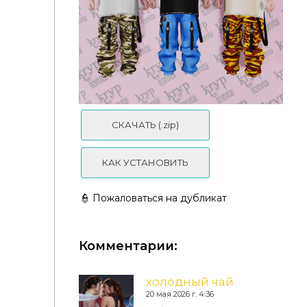
ali - HOUSTON TEXAS set - infant
СКАЧАТЬ (.zip)
КАК УСТАНОВИТЬ
👮 Пожаловаться на дубликат
Комментарии:
холодный чай
20 мая 2026 г. 4:36
Kryptonita - March Collection 21