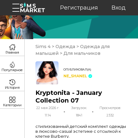
Регистрация
Вход
Sims 4
>
Одежда
>
Одежда для
Главная
малышей
>
Для мальчиков
ОПУБЛИКОВАЛ(А)
Популярное
NE_SHANEL
История
Kryptonita - January
Collection 07
Категории
22 мая 2026 г.
Загрузок:
Просмотров:
11:14
1841
2332
стилизованный детский комплект одежды
в люксово-casual эстетике с отсылкой к
клетке Burberry.