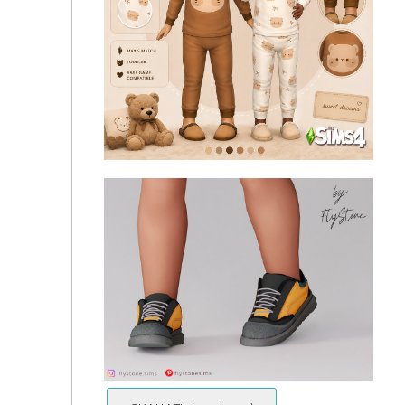
[R2V7NxH13N] Toddler's Vintage Layered Shirt
Jacket