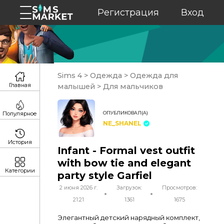
Регистрация
Вход
Sims 4
>
Одежда
>
Одежда для
Главная
малышей
>
Для мальчиков
ОПУБЛИКОВАЛ(А)
Популярное
NE_SHANEL
История
Infant - Formal vest outfit
with bow tie and elegant
Категории
party style Garfiel
2 июня 2026 г.
Загрузок:
Просмотров:
21:21
1361
1675
Элегантный детский нарядный комплект,