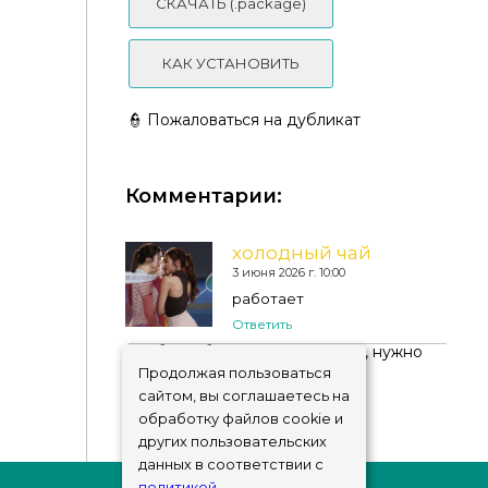
СКАЧАТЬ (.package)
КАК УСТАНОВИТЬ
Bearly Asleep 🧸 Toddler Pajama Set - mochiimoss
👮 Пожаловаться на дубликат
Комментарии:
FlyStone - Toddler Lace Up Casual Sneakers
холодный чай
3 июня 2026 г. 10:00
работает
Ответить
Чтобы добавить комментарий, нужно
авторизоваться
!
Продолжая пользоваться
сайтом, вы соглашаетесь на
обработку файлов cookie и
других пользовательских
данных в соответствии с
политикой