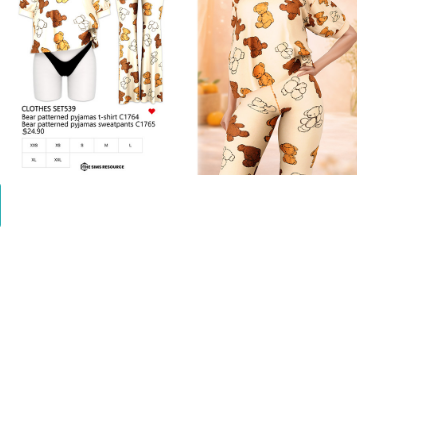
Bear Patterned PJ Set Daph's