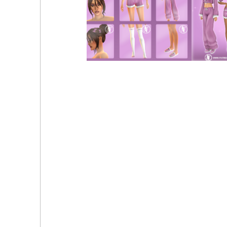
Коллекция пижам Victoria's Secret by Camuflaje
Simspancake - 🌸 Soft Mornings Sleepwear Collecti