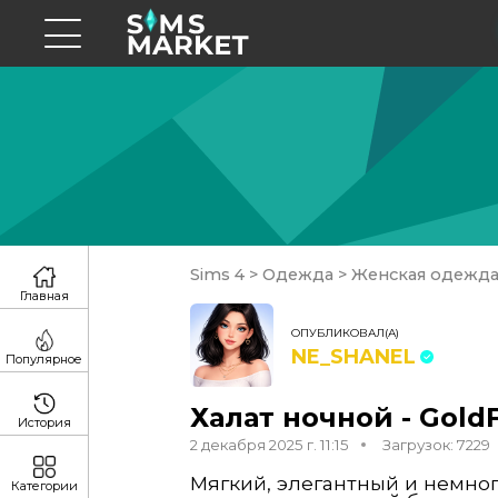
Sims 4
>
Одежда
>
Женская одежд
Главная
ОПУБЛИКОВАЛ(А)
NE_SHANEL
Популярное
Халат ночной - GoldFi
История
2 декабря 2025 г. 11:15
Загрузок: 7229
Мягкий, элегантный и немно
Категории