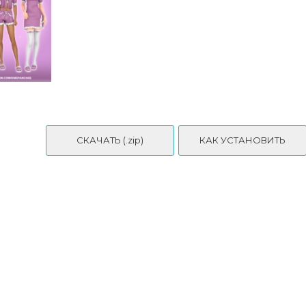
СКАЧАТЬ (.zip)
КАК УСТАНОВИТЬ
CLOTHES SET525 - Daph's
on 🌸