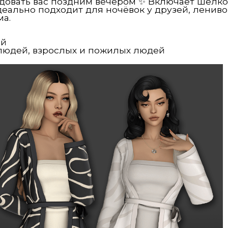
адовать вас поздним вечером ✨ Включает шёлко
деально подходит для ночёвок у друзей, ленивог
ма.
ой
 людей, взрослых и пожилых людей