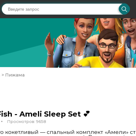
а
>
Пижама
sh - Ameli Sleep Set 💕
Просмотров: 9658
го кокетливый — спальный комплект «Амели» 