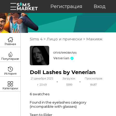
Регистрация
Вход
Sims 4
>
Лицо и прически
>
Макияж
Главная
ОПУБЛИКОВАЛ(А)
Venerian
Популярное
Doll Lashes by Venerian
История
21 декабря 2025
Загрузок:
Просмотров:
г. 20:49
5999
8487
Категории
6 swatches
Found in the eyelashes category
(incompatible with glasses)
Teen to Elder