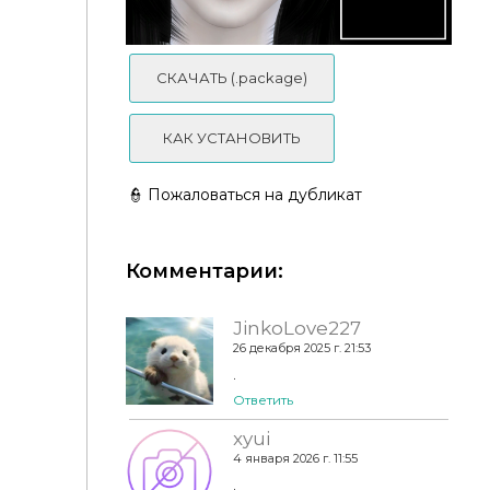
Corpse Paint by Venerian
СКАЧАТЬ (.package)
КАК УСТАНОВИТЬ
👮 Пожаловаться на дубликат
Комментарии:
Nyashka makeup set
JinkoLove227
26 декабря 2025 г. 21:53
.
Ответить
xyui
4 января 2026 г. 11:55
.