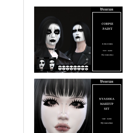
Няшка ресницы, Nyashka Eyelashes by Venerian