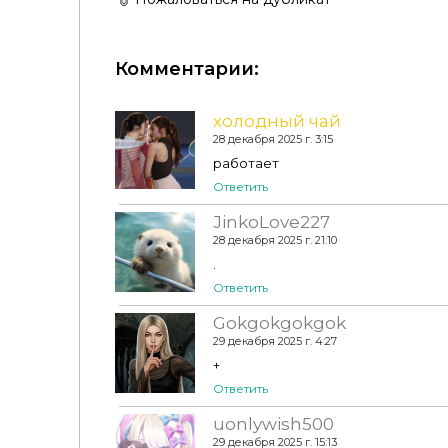
Комментарии:
холодный чай
28 декабря 2025 г. 3:15
работает
Ответить
Liyahsim - ❄️ Winter Wonderland Collection ❄️
JinkoLove227
28 декабря 2025 г. 21:10
.
Ответить
Gokgokgokgok
29 декабря 2025 г. 4:27
+
Ответить
uonlywish500
29 декабря 2025 г. 15:13