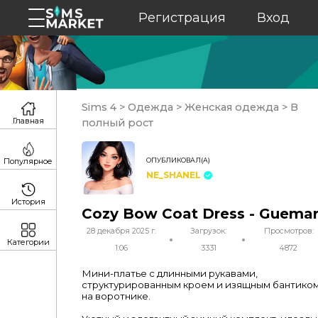
Регистрация
Вход
Sims 4
>
Одежда
>
Женская одежда
>
В
Главная
полный рост
ОПУБЛИКОВАЛ(А)
Популярное
NE_SHANEL
История
Cozy Bow Coat Dress - Guema
28 декабря 2025 г.
Загрузок:
Просмотров:
Категории
1:06
3331
4872
Мини-платье с длинными рукавами,
структурированным кроем и изящным бантико
на воротнике.