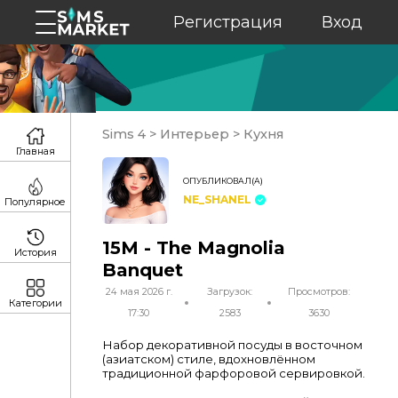
Регистрация
Вход
Sims 4
>
Интерьер
>
Кухня
Главная
ОПУБЛИКОВАЛ(А)
NE_SHANEL
Популярное
15M - The Magnolia
История
Banquet
24 мая 2026 г.
Загрузок:
Просмотров:
Категории
17:30
2583
3630
Набор декоративной посуды в восточном
(азиатском) стиле, вдохновлённом
традиционной фарфоровой сервировкой.