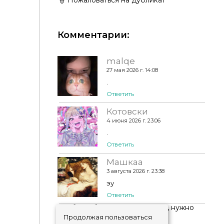
Комментарии:
malqe
27 мая 2026 г. 14:08
✨ DaonWorks - FairyHouse Set - Part 1 ✨
.
Ответить
Котовски
4 июня 2026 г. 23:06
.
Ответить
Машкаа
3 августа 2026 г. 23:38
эу
Ответить
Чтобы добавить комментарий, нужно
авторизоваться
!
Продолжая пользоваться