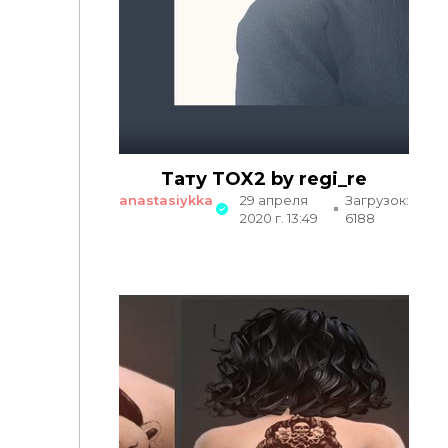
Тату TOX2 by regi_re
anastasiykka
29 апреля
Загрузок:
2020 г. 13:49
6188