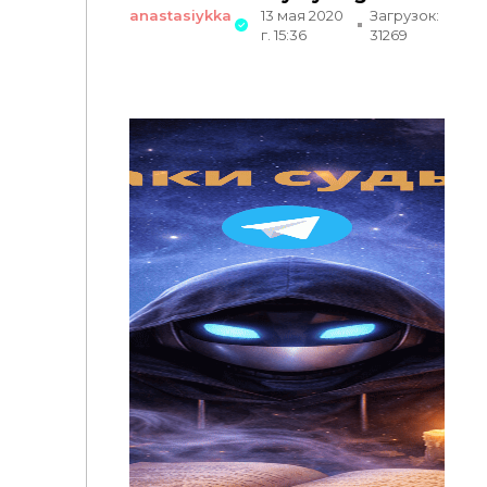
anastasiykka
13 мая 2020
Загрузок:
г. 15:36
31269