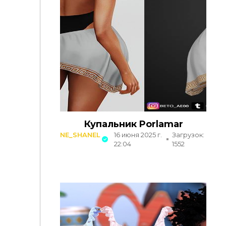
Купальник Porlamar
NE_SHANEL
16 июня 2025 г.
Загрузок:
22:04
1552