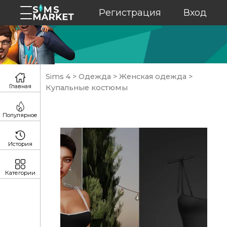
Регистрация
Вход
Sims 4
>
Одежда
>
Женская одежда
>
Главная
Купальные костюмы
Популярное
История
Категории