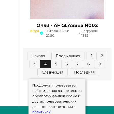
Очки - AF GLASSES N002
Kitya
3 июля 2026 г.
Загрузок:
22:20
1332
Начало
Предыдущая
1
2
3
4
5
6
7
8
9
Следующая
Последняя
Продолжая пользоваться
сайтом, вы соглашаетесь на
обработку файлов cookie и
других пользовательских
данных в соответствии с
политикой