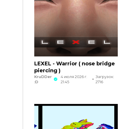
LEXEL - Warrior ( nose bridge
piercing )
KruDDer
4 июля 2026 г.
Загрузок:
:D
21:45
2716