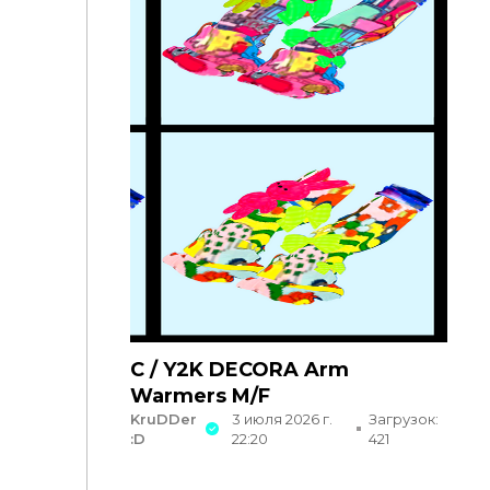
C / Y2K DECORA Arm
Warmers M/F
KruDDer
3 июля 2026 г.
Загрузок:
:D
22:20
421