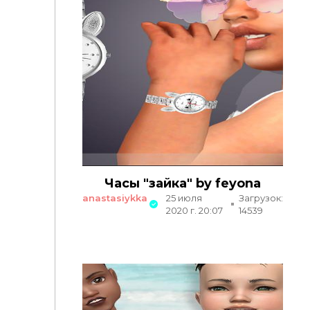
Часы "зайка" by feyona
anastasiykka
25 июля
Загрузок:
2020 г. 20:07
14539