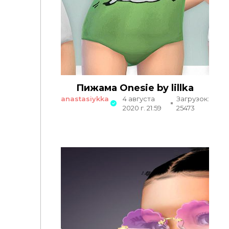
Пижама Onesie by lillka
anastasiykka
4 августа
Загрузок:
2020 г. 21:59
25473