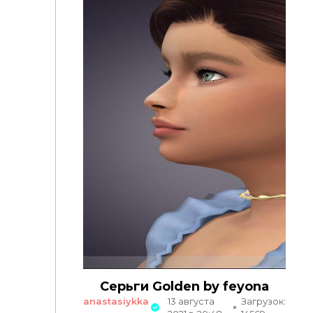
Серьги Golden by feyona
anastasiykka
13 августа
Загрузок: