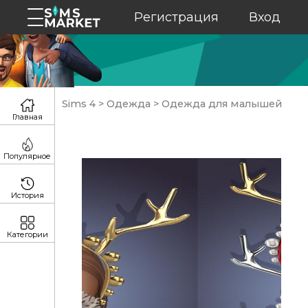
Регистрация
Вход
Sims 4
>
Одежда
>
Одежда для малышей
Главная
Популярное
История
Категории