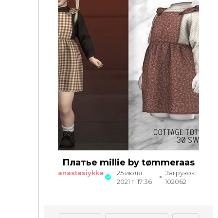
Платье millie by tømmeraas
anastasiykka
25 июля
Загрузок:
2021 г. 17:36
102062