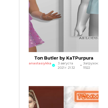
Топ Butler by KaTPurpura
anastasiykka
3 августа
Загрузок:
2021 г. 21:32
11522