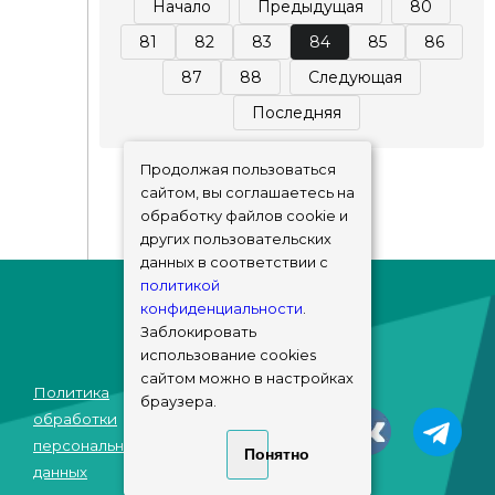
Начало
Предыдущая
80
81
82
83
84
85
86
87
88
Следующая
Последняя
Продолжая пользоваться
сайтом, вы соглашаетесь на
обработку файлов cookie и
других пользовательских
данных в соответствии с
политикой
конфиденциальности
.
Заблокировать
использование cookies
сайтом можно в настройках
Политика
браузера.
© sims-market
обработки
2018 - 2026
персональных
Понятно
данных