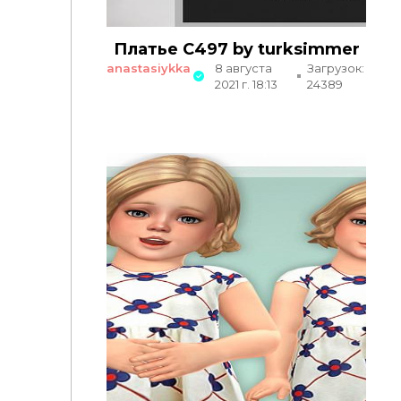
Платье C497 by turksimmer
anastasiykka
8 августа
Загрузок:
2021 г. 18:13
24389