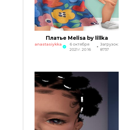
Платье Melisa by lillka
anastasiykka
6 октября
Загрузок:
2021 г. 20:16
8757