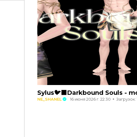
Sylus🐦‍⬛Darkbound Souls - mo
NE_SHANEL
16 июня 2026 г. 22:30
Загрузок: 