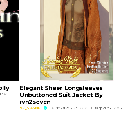
lly
Elegant Sheer Longsleeves
Unbuttoned Suit Jacket By
1734
rvn2seven
NE_SHANEL
16 июня 2026 г. 22:29
Загрузок: 1406