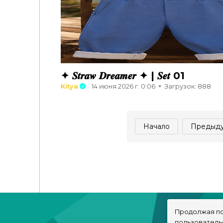
✦ 𝑺𝒕𝒓𝒂𝒘 𝑫𝒓𝒆𝒂𝒎𝒆𝒓 ✦ | 𝑺𝒆𝒕 01
Kitya
14 июня 2026 г. 0:06
Загрузок: 888
Начало
Предыд
Продолжая по
пользователь