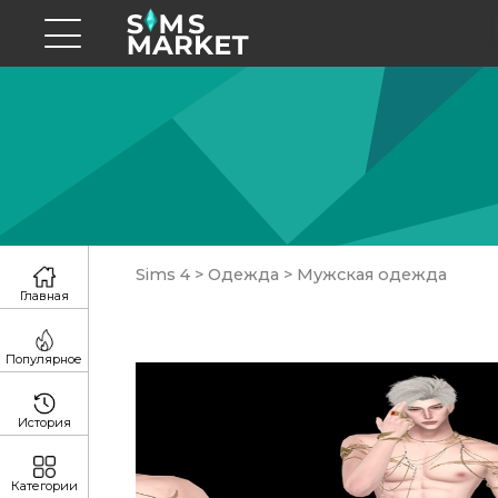
Sims 4
>
Одежда
>
Мужская одежда
Главная
Популярное
История
Категории