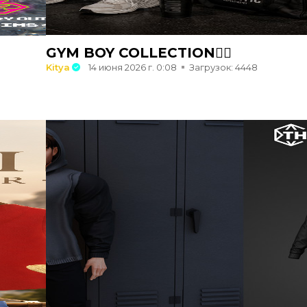
GYM BOY COLLECTION🏋️‍♂️
Kitya
14 июня 2026 г. 0:08
Загрузок: 4448