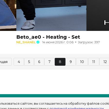
Beto_ae0 - Heating - Set
NE_SHANEL
14 июня 2026 г. 0:06
Загрузок: 397
ущая
4
5
6
7
8
9
10
11
12
льзоваться сайтом, вы соглашаетесь на обработку файлов cooki
ских данных в соответствии с
политикой конфиденциальности
.