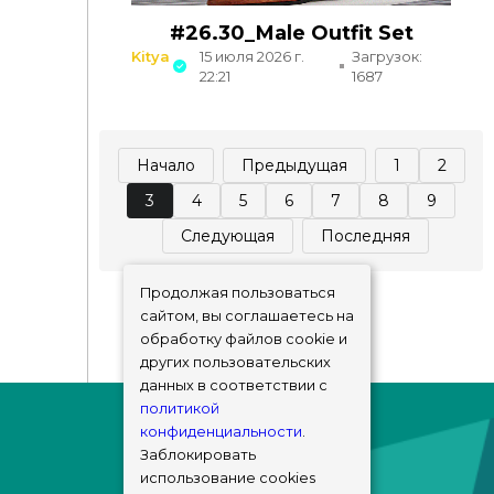
#26.30_Male Outfit Set
Kitya
15 июля 2026 г.
Загрузок:
22:21
1687
Начало
Предыдущая
1
2
3
4
5
6
7
8
9
Следующая
Последняя
Продолжая пользоваться
сайтом, вы соглашаетесь на
обработку файлов cookie и
других пользовательских
данных в соответствии с
политикой
конфиденциальности
.
Заблокировать
использование cookies