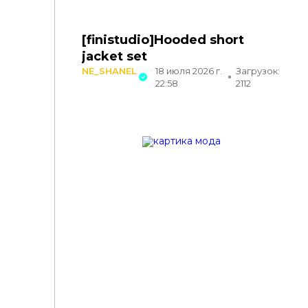
[finistudio]Hooded short
jacket set
NE_SHANEL
18 июля 2026 г.
Загрузок:
22:58
2112