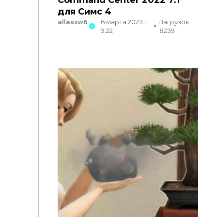
Command Center 2022 7.1"
для Симс 4
allasxw6
6 марта 2023 г.
Загрузок:
9:22
8239