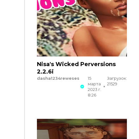
Nisa's Wicked Perversions
2.2.6i
dasha1234reweses
15
Загрузок:
марта
21529
2023 г.
8:26