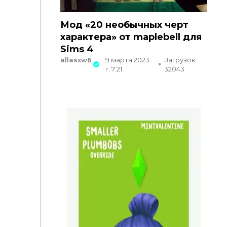
Мод «20 необычных черт
характера» от maplebell для
Sims 4
allasxw6
9 марта 2023
Загрузок:
г. 7:21
32043