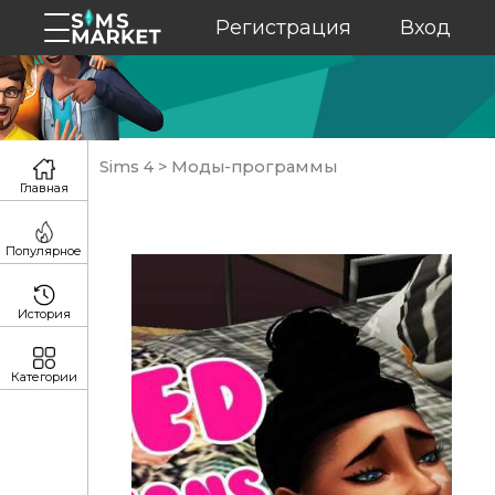
Регистрация
Вход
Sims 4
>
Моды-программы
Главная
Популярное
История
Категории