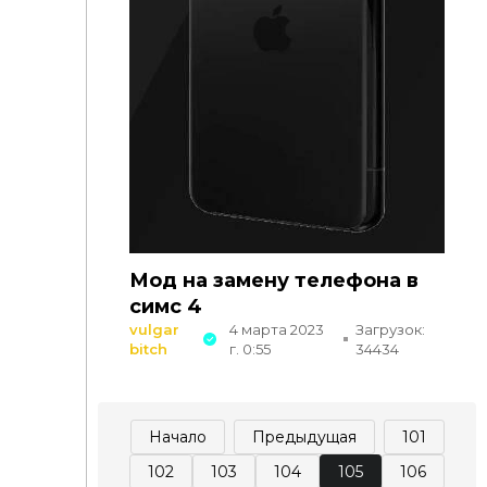
Мод на замену телефона в
симс 4
vulgar
4 марта 2023
Загрузок:
bitch
г. 0:55
34434
Начало
Предыдущая
101
102
103
104
105
106