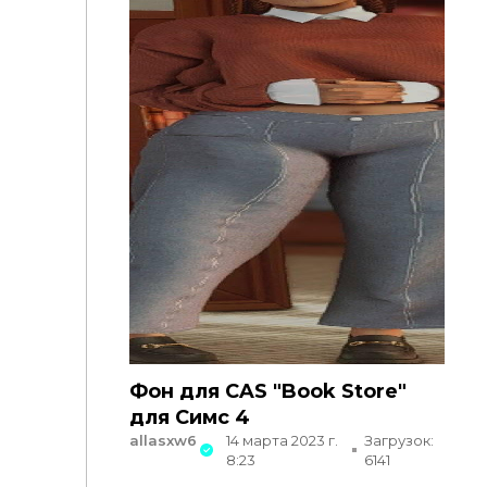
Фон для CAS "Book Store"
для Симс 4
allasxw6
14 марта 2023 г.
Загрузок:
8:23
6141