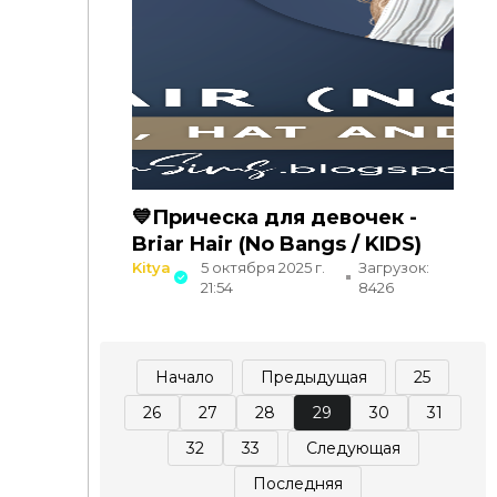
💙Прическа для девочек -
Briar Hair (No Bangs / KIDS)
Kitya
5 октября 2025 г.
Загрузок:
21:54
8426
Начало
Предыдущая
25
26
27
28
29
30
31
32
33
Следующая
Последняя