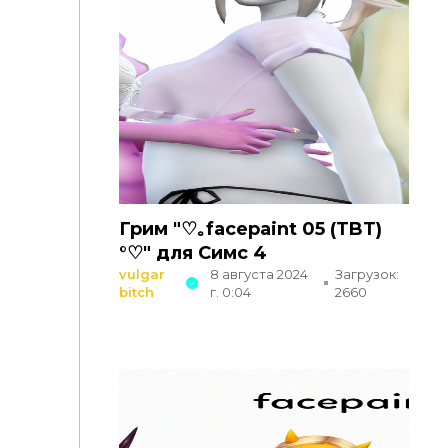
Грим "♡｡facepaint 05 (TBT)
°♡" для Симс 4
vulgar
8 августа 2024
Загрузок:
bitch
г. 0:04
2660