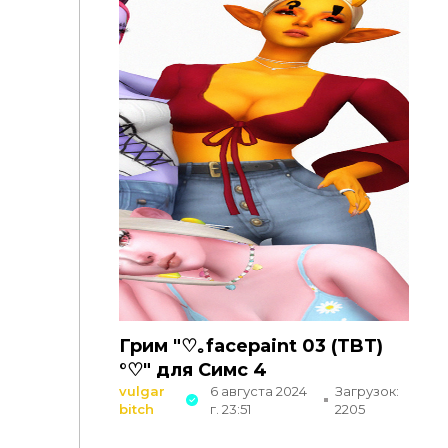
Грим "♡｡facepaint 03 (TBT)
°♡" для Симс 4
vulgar
6 августа 2024
Загрузок:
bitch
г. 23:51
2205