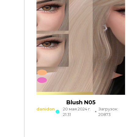
Blush N05
danidon
20 мая 2024 г.
Загрузок:
21:31
20873