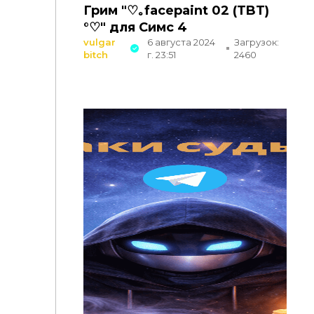
Грим "♡｡facepaint 02 (TBT)
°♡" для Симс 4
vulgar
6 августа 2024
Загрузок:
bitch
г. 23:51
2460