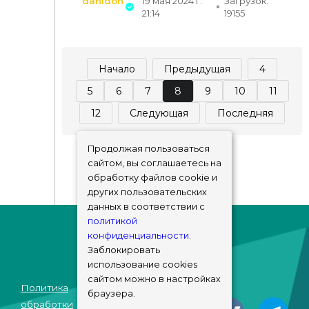
danidon
19 мая 2024 г.
Загрузок:
21:14
19155
Начало
Предыдущая
4
5
6
7
8
9
10
11
12
Следующая
Последняя
Продолжая пользоваться
сайтом, вы соглашаетесь на
обработку файлов cookie и
других пользовательских
данных в соответствии с
политикой
конфиденциальности
.
Заблокировать
использование cookies
сайтом можно в настройках
Политика
браузера.
© sims-market
обработки