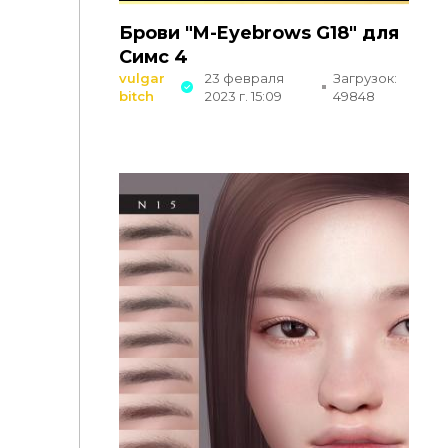
Брови "M-Eyebrows G18" для
Симс 4
vulgar
23 февраля
Загрузок:
bitch
2023 г. 15:09
49848