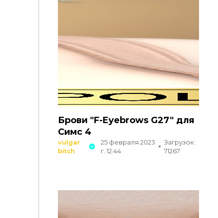
Брови "F-Eyebrows G27" для
Симс 4
vulgar
25 февраля 2023
Загрузок:
bitch
г. 12:44
71267