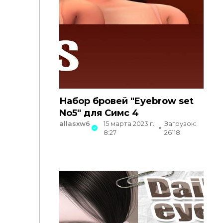
Набор бровей "Eyebrow set
No5" для Симс 4
allasxw6
15 марта 2023 г.
Загрузок:
8:27
26118