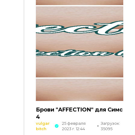
Брови "AFFECTION" для Симс
4
vulgar
25 февраля
Загрузок:
bitch
2023 г. 12:44
35095