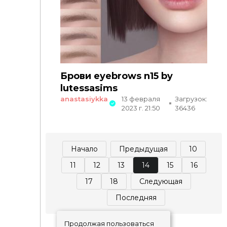
Брови eyebrows n15 by
lutessasims
anastasiykka
13 февраля
Загрузок:
2023 г. 21:50
36436
Начало
Предыдущая
10
11
12
13
14
15
16
17
18
Следующая
Последняя
Продолжая пользоваться