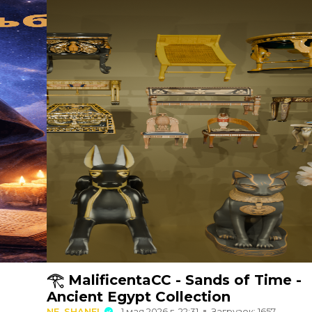
𓂀 MalificentaCC - Sands of Time -
Ancient Egypt Collection
NE_SHANEL
1 мая 2026 г. 22:31
Загрузок: 1657