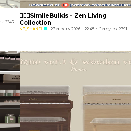
🧘🏻‍♀️SimileBuilds - Zen Living
Collection
к: 2243
NE_SHANEL
27 апреля 2026 г. 22:45
Загрузок: 2391