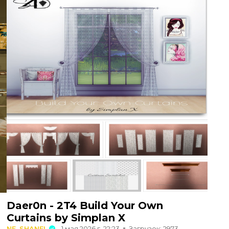
Daer0n - 2T4 Build Your Own
Curtains by Simplan X
NE_SHANEL
1 мая 2026 г. 22:23
Загрузок: 2973