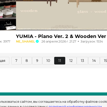
YUMIA - Piano Ver. 2 & Wooden Ver
к: 3977
NE_SHANEL
26 апреля 2026 г. 21:27
Загрузок: 1534
щая
7
8
9
10
11
12
13
14
15
льзоваться сайтом, вы соглашаетесь на обработку файлов cooki
ских данных в соответствии с
политикой конфиденциальности
.