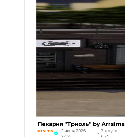
Пекарня "Триоль" by Arrsims
arrsims
2 июля 2026 г.
Загрузок:
22:49
662