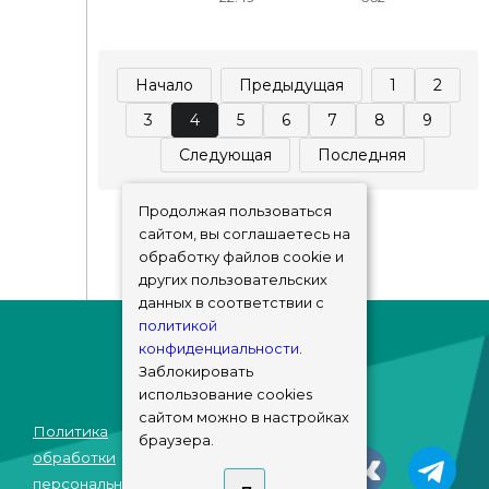
Начало
Предыдущая
1
2
3
4
5
6
7
8
9
Следующая
Последняя
Продолжая пользоваться
сайтом, вы соглашаетесь на
обработку файлов cookie и
других пользовательских
данных в соответствии с
политикой
конфиденциальности
.
Заблокировать
использование cookies
сайтом можно в настройках
Политика
браузера.
© sims-market
обработки
2018 - 2026
персональных