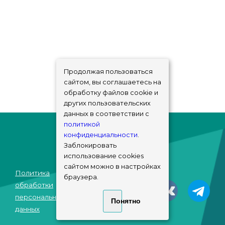
Продолжая пользоваться
сайтом, вы соглашаетесь на
обработку файлов cookie и
других пользовательских
данных в соответствии с
политикой
конфиденциальности
.
Заблокировать
использование cookies
сайтом можно в настройках
Политика
браузера.
© sims-market
обработки
2018 - 2026
персональных
Понятно
данных