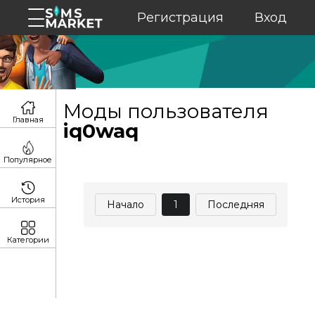
Регистрация
Вход
Моды пользователя
Главная
iq0waq
Популярное
История
Начало
1
Последняя
Категории