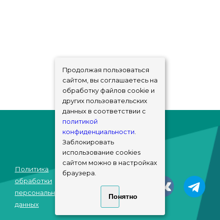
Продолжая пользоваться
сайтом, вы соглашаетесь на
обработку файлов cookie и
других пользовательских
данных в соответствии с
политикой
конфиденциальности
.
Заблокировать
использование cookies
сайтом можно в настройках
Политика
браузера.
© sims-market
обработки
2018 - 2026
персональных
Понятно
данных