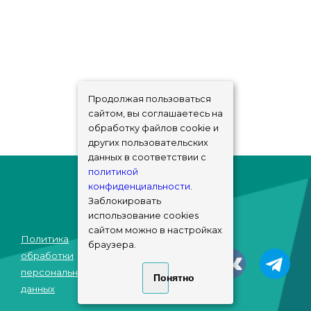
Продолжая пользоваться
сайтом, вы соглашаетесь на
обработку файлов cookie и
других пользовательских
данных в соответствии с
политикой
конфиденциальности
.
Заблокировать
использование cookies
сайтом можно в настройках
Политика
браузера.
© sims-market
обработки
2018 - 2026
персональных
Понятно
данных