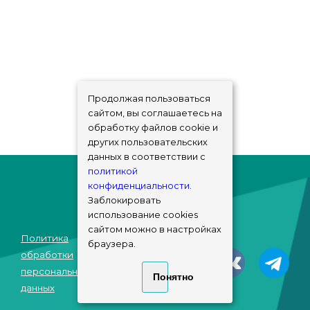
Продолжая пользоваться
сайтом, вы соглашаетесь на
обработку файлов cookie и
других пользовательских
данных в соответствии с
политикой
конфиденциальности
.
Заблокировать
использование cookies
сайтом можно в настройках
Политика
браузера.
© sims-market
обработки
2018 - 2026
персональных
Понятно
данных