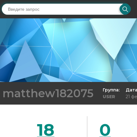
matthew182075
Группа:
Дата
USER
21 фе
18
0