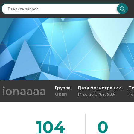
ionaaaa
Группа:
Дата регистрации:
По
USER
14 мая 2025 г. 8:55
29
104
0