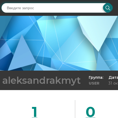
aleksandrakmyt
Группа:
Дата
USER
31 ок
1
0