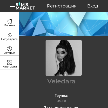
Регистрация
Вход
Главная
Популярное
История
Категории
Veledara
Группа:
USER
Дата регистрации: