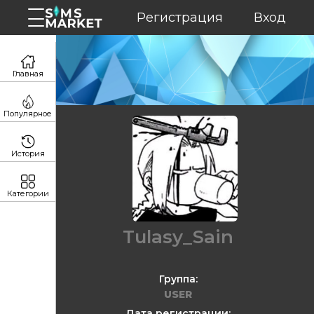
Регистрация
Вход
Главная
Популярное
История
Категории
Tulasy_Sain
Группа:
USER
Дата регистрации: